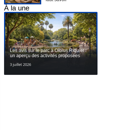
À la une
Les avis sur le parc à Olbius Riquier :
un aperçu des activités proposées
3 juillet 2026