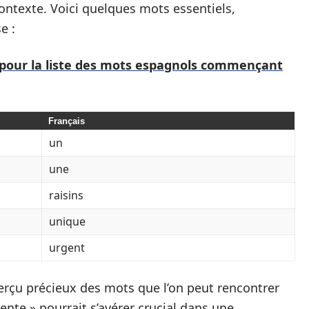
contexte. Voici quelques mots essentiels,
e :
 pour la liste des mots espagnols commençant
Français
un
une
raisins
unique
urgent
perçu précieux des mots que l’on peut rencontrer
nte » pourrait s’avérer crucial dans une