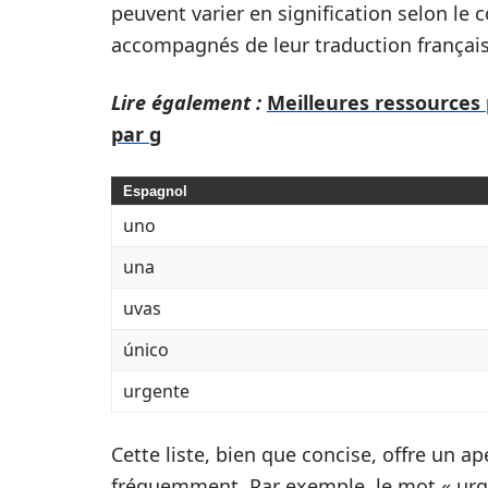
peuvent varier en signification selon le 
accompagnés de leur traduction français
Lire également :
Meilleures ressources
par g
Espagnol
uno
una
uvas
único
urgente
Cette liste, bien que concise, offre un a
fréquemment. Par exemple, le mot « urge