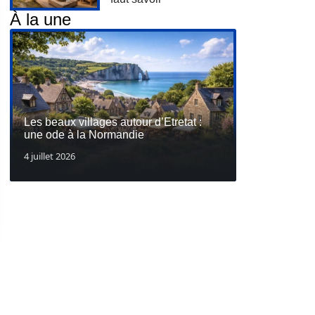
À la une
Les beaux villages autour d’Etretat :
une ode à la Normandie
4 juillet 2026