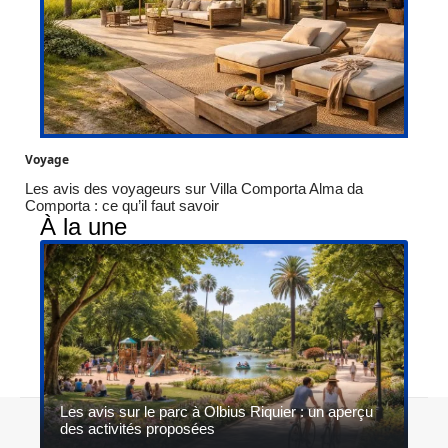
Voyage
Les avis des voyageurs sur Villa Comporta Alma da
Comporta : ce qu’il faut savoir
À la une
Les avis sur le parc à Olbius Riquier : un aperçu
Contact
Mentions légales
Sitemap
des activités proposées