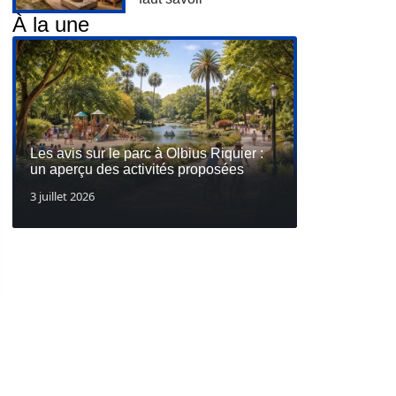
À la une
Les avis sur le parc à Olbius Riquier :
un aperçu des activités proposées
3 juillet 2026