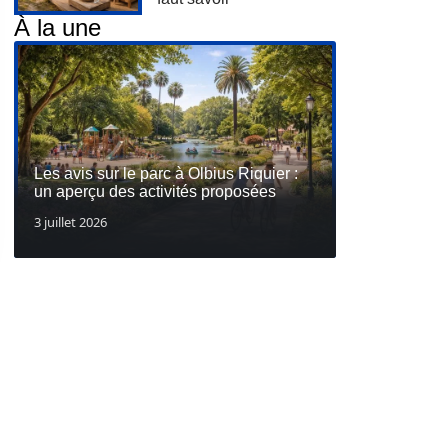
À la une
Les avis sur le parc à Olbius Riquier :
un aperçu des activités proposées
3 juillet 2026