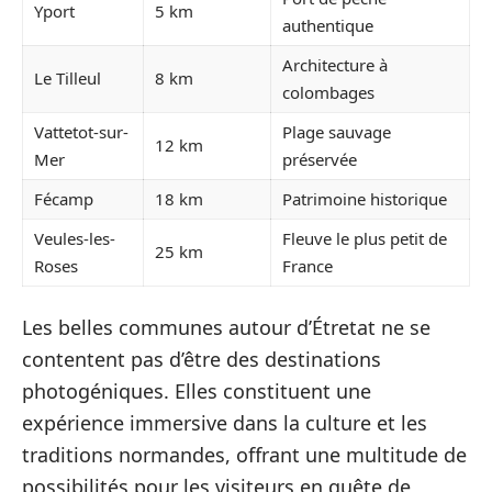
Yport
5 km
authentique
Architecture à
Le Tilleul
8 km
colombages
Vattetot-sur-
Plage sauvage
12 km
Mer
préservée
Fécamp
18 km
Patrimoine historique
Veules-les-
Fleuve le plus petit de
25 km
Roses
France
Les belles communes autour d’Étretat ne se
contentent pas d’être des destinations
photogéniques. Elles constituent une
expérience immersive dans la culture et les
traditions normandes, offrant une multitude de
possibilités pour les visiteurs en quête de