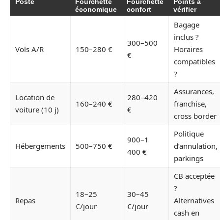
Poste
Fourchette
Fourchette
Points à
économique
confort
vérifier
Bagage
inclus ?
300–500
Vols A/R
150–280 €
Horaires
€
compatibles
?
Assurances,
Location de
280–420
160–240 €
franchise,
voiture (10 j)
€
cross border
Politique
900–1
Hébergements
500–750 €
d’annulation,
400 €
parkings
CB acceptée
?
18–25
30–45
Repas
Alternatives
€/jour
€/jour
cash en