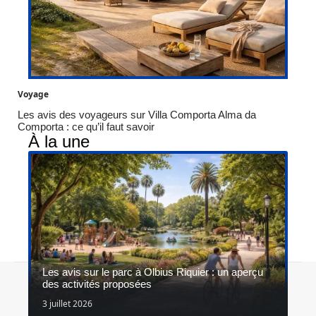
Voyage
Les avis des voyageurs sur Villa Comporta Alma da
Comporta : ce qu’il faut savoir
À la une
Les avis sur le parc à Olbius Riquier : un aperçu
Contact
Mentions légales
Sitemap
des activités proposées
© 2026 | aventureslegendaires.be
3 juillet 2026