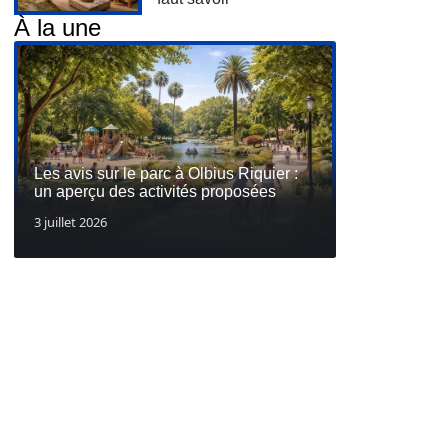
À la une
Les avis sur le parc à Olbius Riquier :
un aperçu des activités proposées
3 juillet 2026