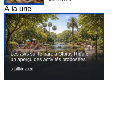
À la une
Les avis sur le parc à Olbius Riquier :
un aperçu des activités proposées
3 juillet 2026