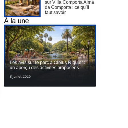
sur Villa Comporta Alma
da Comporta : ce qu’il
faut savoir
À la une
Les avis sur le parc à Olbius Riquier :
un aperçu des activités proposées
3 juillet 2026