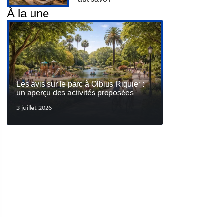
À la une
Les avis sur le parc à Olbius Riquier :
un aperçu des activités proposées
3 juillet 2026